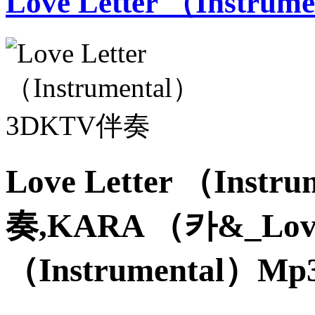
Love Letter （Instrum
Love Letter （Inst
奏,KARA （카&_Love 
（Instrumental）