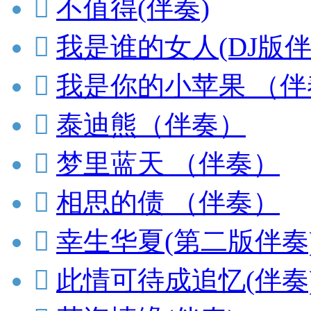

不值得(伴奏)

我是谁的女人(DJ版伴

我是你的小苹果 （伴

泰迪熊（伴奏）

梦里蓝天 （伴奏）

相思的债 （伴奏）

幸生华夏(第二版伴奏

此情可待成追忆(伴奏