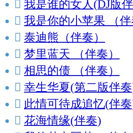

我是谁的女人(DJ版伴

我是你的小苹果 （伴

泰迪熊（伴奏）

梦里蓝天 （伴奏）

相思的债 （伴奏）

幸生华夏(第二版伴奏

此情可待成追忆(伴奏

花海情缘(伴奏)