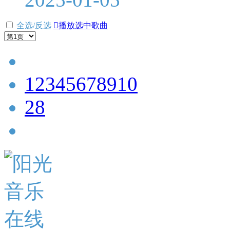
全选/反选

播放选中歌曲
1
2
3
4
5
6
7
8
9
10
28