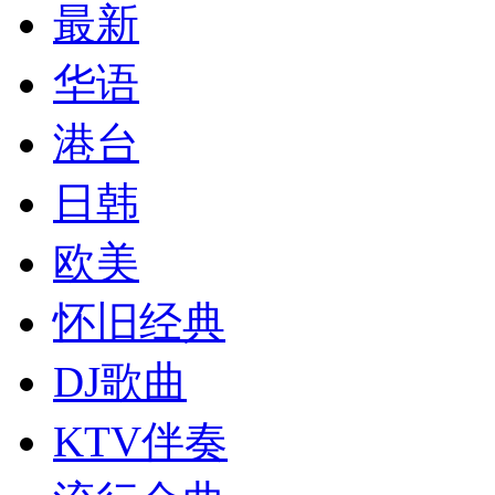
最新
华语
港台
日韩
欧美
怀旧经典
DJ歌曲
KTV伴奏