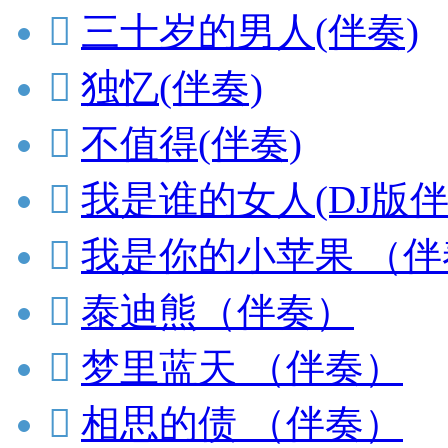

三十岁的男人(伴奏)

独忆(伴奏)

不值得(伴奏)

我是谁的女人(DJ版伴

我是你的小苹果 （伴

泰迪熊（伴奏）

梦里蓝天 （伴奏）

相思的债 （伴奏）