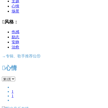
主题
心情
场景

风格：
伤感
励志
安静
治愈
→专辑、歌手推荐位⑪

心情
1
1