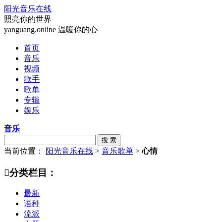
阳光音乐在线
照亮你的世界
yanguang.online 温暖你的心
首页
音乐
视频
歌手
歌单
专辑
娱乐
音乐
搜 索
当前位置：
阳光音乐在线
>
音乐歌单
>
心情

分类栏目：
最新
语种
流派