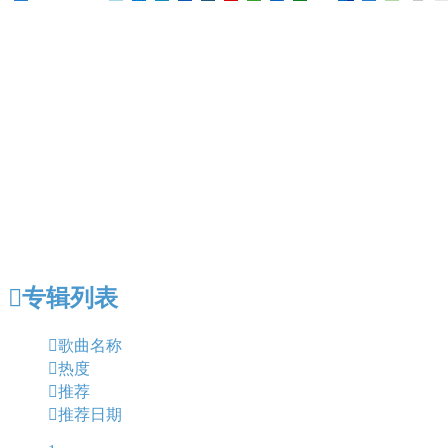

专辑列表

歌曲名称

热度

推荐

推荐日期