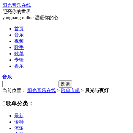
阳光音乐在线
照亮你的世界
yanguang.online 温暖你的心
首页
音乐
视频
歌手
歌单
专辑
娱乐
音乐
搜 索
当前位置：
阳光音乐在线
>
歌单专辑
>
晨光与夜灯

歌单分类：
最新
语种
流派