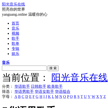
阳光音乐在线
照亮你的世界
yanguang.online 温暖你的心
首页
音乐
视频
歌手
歌单
专辑
娱乐
音乐
搜 索
当前位置：
阳光音乐在线
分类：
华语歌手
日韩歌手
欧美歌手
筛选：
华语男歌手
华语女歌手
华语组合
字母：
A
B
C
D
E
F
G
H
I
J
K
L
M
N
O
P
Q
R
S
T
U
V
W
X
Y
Z