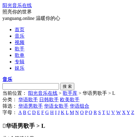
阳光音乐在线
照亮你的世界
yanguang.online 温暖你的心
首页
音乐
视频
歌手
歌单
专辑
娱乐
音乐
搜 索
当前位置：
阳光音乐在线
>
歌手库
> 华语男歌手 > L
分类：
华语歌手
日韩歌手
欧美歌手
筛选：
华语男歌手
华语女歌手
华语组合
字母：
A
B
C
D
E
F
G
H
I
J
K
L
M
N
O
P
Q
R
S
T
U
V
W
X
Y
Z

华语男歌手 > L