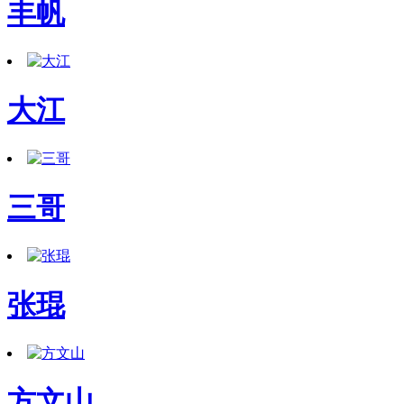
丰帆
大江
三哥
张琨
方文山