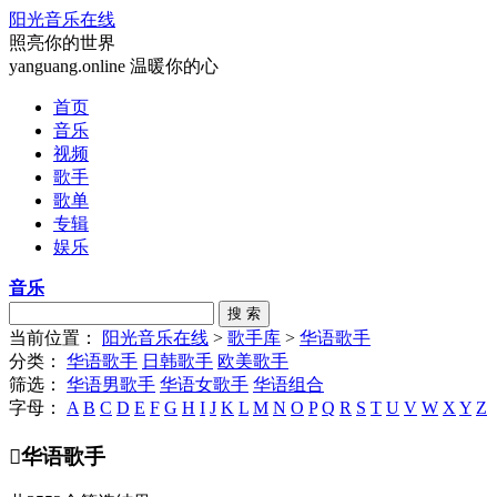
阳光音乐在线
照亮你的世界
yanguang.online 温暖你的心
首页
音乐
视频
歌手
歌单
专辑
娱乐
音乐
搜 索
当前位置：
阳光音乐在线
>
歌手库
>
华语歌手
分类：
华语歌手
日韩歌手
欧美歌手
筛选：
华语男歌手
华语女歌手
华语组合
字母：
A
B
C
D
E
F
G
H
I
J
K
L
M
N
O
P
Q
R
S
T
U
V
W
X
Y
Z

华语歌手