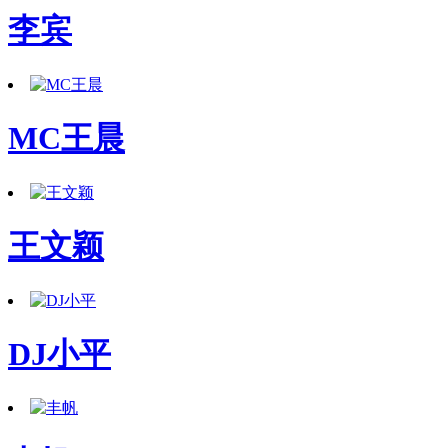
李宾
MC王晨
王文颖
DJ小平