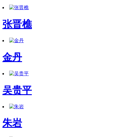
张晋樵
金丹
吴贵平
朱岩