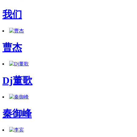
我们
曹杰
Dj董歌
秦御峰