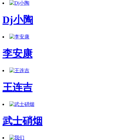
Dj小陶
李安康
王连吉
武士硝烟