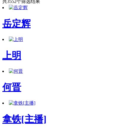
共3552个筛选结果
岳定辉
上明
何晋
拿铁[主播]