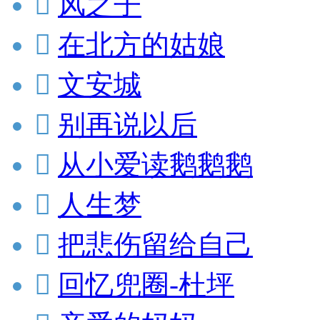

风之子

在北方的姑娘

文安城

别再说以后

从小爱读鹅鹅鹅

人生梦

把悲伤留给自己

回忆兜圈-杜坪