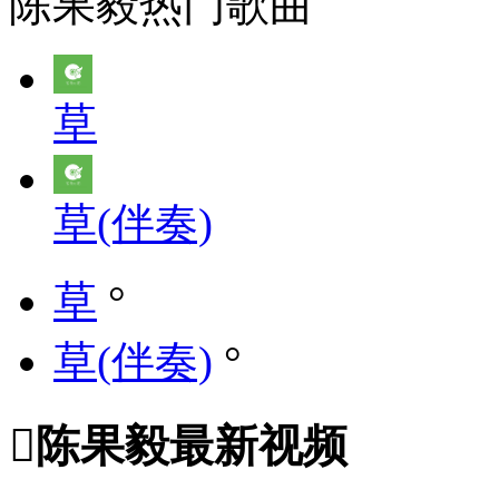
陈果毅热门歌曲
草
草(伴奏)
草
°
草(伴奏)
°

陈果毅最新视频