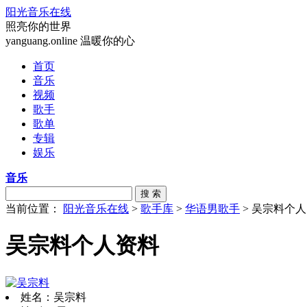
阳光音乐在线
照亮你的世界
yanguang.online 温暖你的心
首页
音乐
视频
歌手
歌单
专辑
娱乐
音乐
搜 索
当前位置：
阳光音乐在线
>
歌手库
>
华语男歌手
> 吴宗料个
吴宗料个人资料
姓名：吴宗料