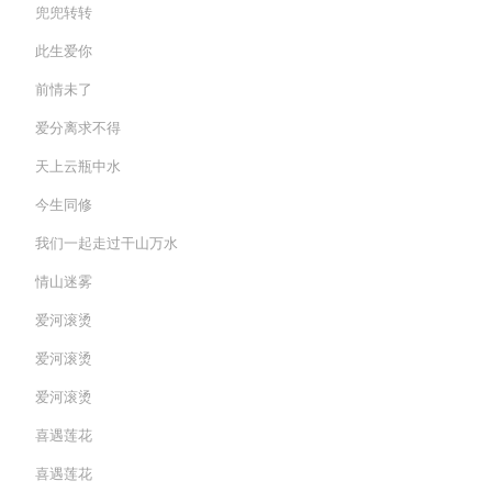
兜兜转转
此生爱你
前情未了
爱分离求不得
天上云瓶中水
今生同修
我们一起走过干山万水
情山迷雾
爱河滚烫
爱河滚烫
爱河滚烫
喜遇莲花
喜遇莲花