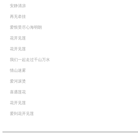
安静清凉
再无牵挂
爱恨受尽心海明朗
花开见莲
花开见莲
我们一起走过千山万水
情山迷雾
爱河滚烫
喜遇莲花
花开见莲
爱到花开见莲