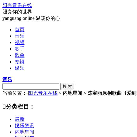
阳光音乐在线
照亮你的世界
yanguang.online 温暖你的心
首页
音乐
视频
歌手
歌单
专辑
娱乐
音乐
搜 索
当前位置：
阳光音乐在线
>
内地星闻 > 陈宝丽原创歌曲《爱

分类栏目：
最新
娱乐资讯
内地星闻